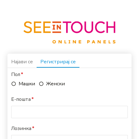
Најави се
Регистрирај се
Пол
Машки
Женски
Е-пошта
Лозинка